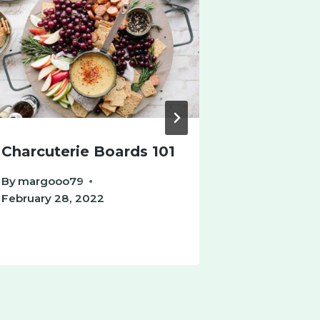
Charcuterie Boards 101
Pretty P
By
margooo79
By
margooo
February 28, 2022
February 28