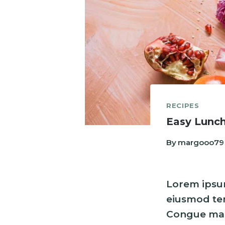
RECIPES
Easy Lunch
By
margooo79
Lorem ipsum
eiusmod tem
Congue maur