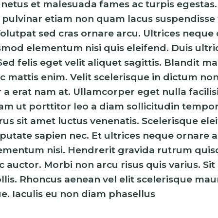
 netus et malesuada fames ac turpis egesta
pulvinar etiam non quam lacus suspendisse 
olutpat sed cras ornare arcu. Ultrices neque
mod elementum nisi quis eleifend. Duis ultric
Sed felis eget velit aliquet sagittis. Blandit 
c mattis enim. Velit scelerisque in dictum no
 a erat nam at. Ullamcorper eget nulla facilis
am ut porttitor leo a diam sollicitudin tempor i
us sit amet luctus venenatis. Scelerisque el
putate sapien nec. Et ultrices neque ornare 
ementum nisi. Hendrerit gravida rutrum qui
ac auctor. Morbi non arcu risus quis varius. Sit
llis. Rhoncus aenean vel elit scelerisque mau
e. Iaculis eu non diam phasellus