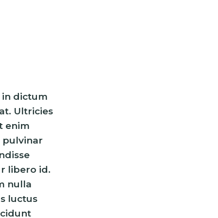
e in dictum
t. Ultricies
et enim
 pulvinar
ndisse
 libero id.
m nulla
us luctus
ncidunt