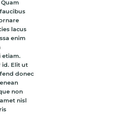
s. Quam
faucibus
 ornare
ies lacus
massa enim
n
i etiam.
d. Elit ut
eifend donec
aenean
sque non
 amet nisl
ris