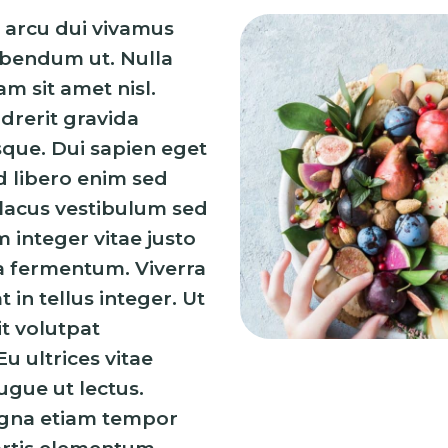
 arcu dui vivamus
bibendum ut. Nulla
m sit amet nisl.
ndrerit gravida
que. Dui sapien eget
d libero enim sed
 lacus vestibulum sed
m integer vitae justo
 fermentum. Viverra
t in tellus integer. Ut
t volutpat
u ultrices vitae
ugue ut lectus.
agna etiam tempor