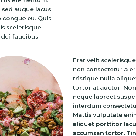
ortis elementum.
c sed augue lacus
ae congue eu. Quis
is scelerisque
dui faucibus.
Erat velit scelerisqu
non consectetur a era
tristique nulla aliqu
tortor at auctor. Non
neque laoreet suspe
interdum consectetur
Mattis vulputate eni
aliquet porttitor lac
accumsan tortor. Ti