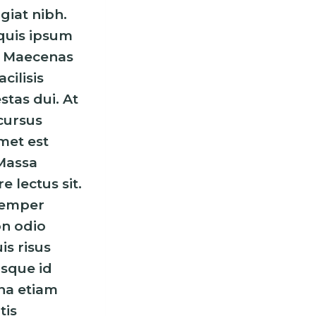
giat nibh.
 quis ipsum
. Maecenas
cilisis
stas dui. At
cursus
met est
 Massa
e lectus sit.
semper
on odio
is risus
isque id
na etiam
tis