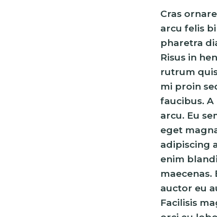
Cras ornare
arcu felis 
pharetra dia
Risus in he
rutrum quis
mi proin se
faucibus. A
arcu. Eu se
eget magna
adipiscing a
enim blandi
maecenas. E
auctor eu a
Facilisis m