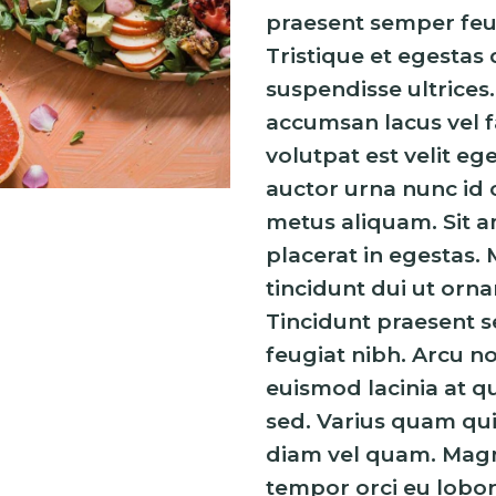
praesent semper feu
Tristique et egestas
suspendisse ultrices
accumsan lacus vel fa
volutpat est velit ege
auctor urna nunc id 
metus aliquam. Sit a
placerat in egestas.
tincidunt dui ut ornar
Tincidunt praesent 
feugiat nibh. Arcu n
euismod lacinia at qu
sed. Varius quam qu
diam vel quam. Mag
tempor orci eu lobor