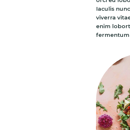
orci eu lob
Iaculis nun
viverra vit
enim lobort
fermentum 